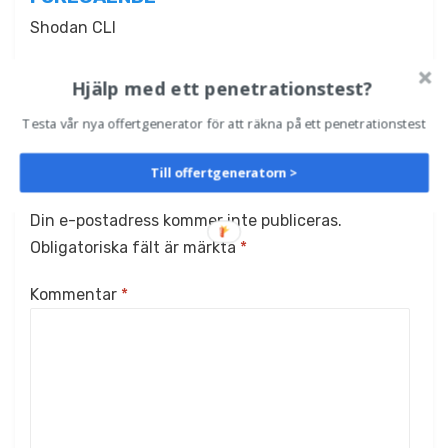
Inläggsnavigering
Shodan CLI
NÄSTA
Hjälp med ett penetrationstest?
Ny version av Black Arch Linux
Testa vår nya offertgenerator för att räkna på ett penetrationstest
Till offertgeneratorn >
Lämna ett svar
Din e-postadress kommer inte publiceras.
Obligatoriska fält är märkta
*
Kommentar
*