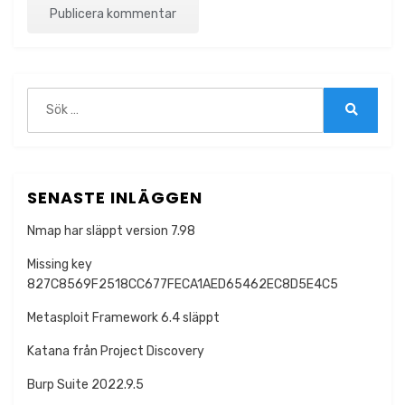
Sök
efter:
Sök
SENASTE INLÄGGEN
Nmap har släppt version 7.98
Missing key
827C8569F2518CC677FECA1AED65462EC8D5E4C5
Metasploit Framework 6.4 släppt
Katana från Project Discovery
Burp Suite 2022.9.5