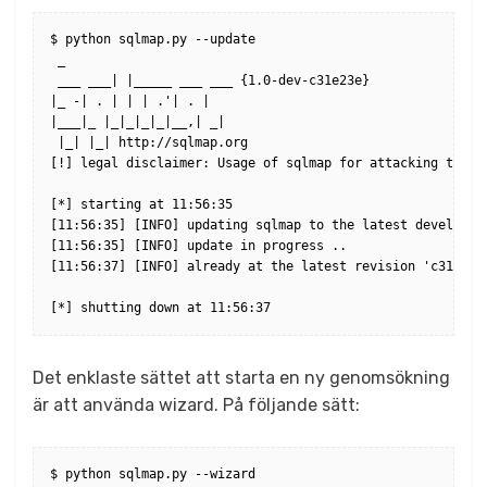
$ python sqlmap.py --update

 _

 ___ ___| |_____ ___ ___ {1.0-dev-c31e23e}

|_ -| . | | | .'| . |

|___|_ |_|_|_|_|__,| _|

 |_| |_| http://sqlmap.org

[!] legal disclaimer: Usage of sqlmap for attacking targe
[*] starting at 11:56:35

[11:56:35] [INFO] updating sqlmap to the latest developmen
[11:56:35] [INFO] update in progress ..

[11:56:37] [INFO] already at the latest revision 'c31e23e'
[*] shutting down at 11:56:37
Det enklaste sättet att starta en ny genomsökning
är att använda wizard. På följande sätt:
$ python sqlmap.py --wizard