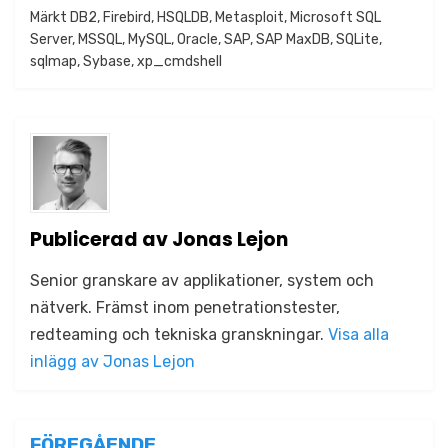
Publicerat i
Märkt
DB2
,
Firebird
Verktyg
,
HSQLDB
,
Metasploit
,
Microsoft SQL
Server
,
MSSQL
,
MySQL
,
Oracle
,
SAP
,
SAP MaxDB
,
SQLite
,
sqlmap
,
Sybase
,
xp_cmdshell
Publicerad av
Jonas Lejon
Senior granskare av applikationer, system och
nätverk. Främst inom penetrationstester,
redteaming och tekniska granskningar.
Visa alla
inlägg av Jonas Lejon
FÖREGÅENDE