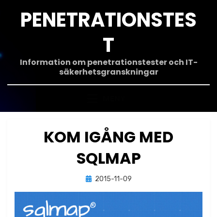
Hoppa
PENETRATIONSTES
till
innehåll
T
Information om penetrationstester och IT-
säkerhetsgranskningar
MENY
KOM IGÅNG MED
SQLMAP
Publicerad
av
2015-11-09
Jonas Lejon
den