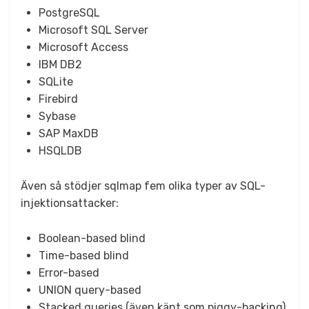
PostgreSQL
Microsoft SQL Server
Microsoft Access
IBM DB2
SQLite
Firebird
Sybase
SAP MaxDB
HSQLDB
Även så stödjer sqlmap fem olika typer av SQL-
injektionsattacker:
Boolean-based blind
Time-based blind
Error-based
UNION query-based
Stacked queries (även känt som piggy-backing)