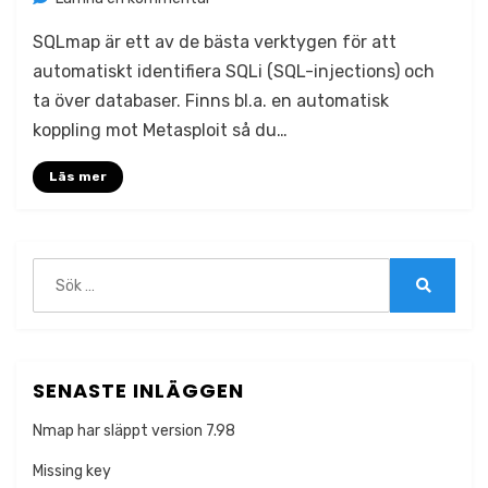
Kom
SQLmap är ett av de bästa verktygen för att
igång
med
automatiskt identifiera SQLi (SQL-injections) och
SQLmap
ta över databaser. Finns bl.a. en automatisk
koppling mot Metasploit så du…
Läs mer
Sök
efter:
Sök
SENASTE INLÄGGEN
Nmap har släppt version 7.98
Missing key