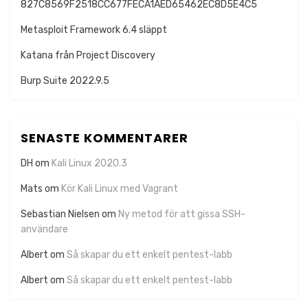
827C8569F2518CC677FECA1AED65462EC8D5E4C5
Metasploit Framework 6.4 släppt
Katana från Project Discovery
Burp Suite 2022.9.5
SENASTE KOMMENTARER
DH
om
Kali Linux 2020.3
Mats
om
Kör Kali Linux med Vagrant
Sebastian Nielsen
om
Ny metod för att gissa SSH-
användare
Albert
om
Så skapar du ett enkelt pentest-labb
Albert
om
Så skapar du ett enkelt pentest-labb