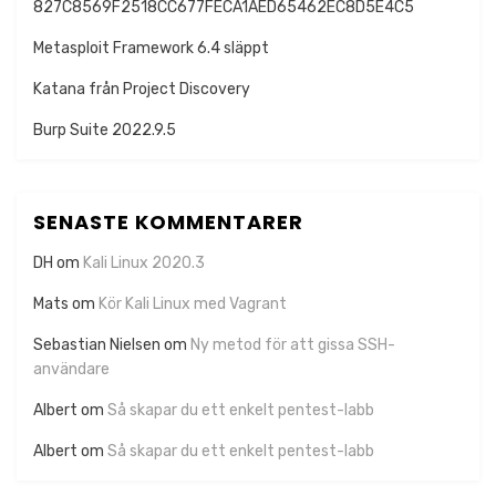
827C8569F2518CC677FECA1AED65462EC8D5E4C5
Metasploit Framework 6.4 släppt
Katana från Project Discovery
Burp Suite 2022.9.5
SENASTE KOMMENTARER
DH
om
Kali Linux 2020.3
Mats
om
Kör Kali Linux med Vagrant
Sebastian Nielsen
om
Ny metod för att gissa SSH-
användare
Albert
om
Så skapar du ett enkelt pentest-labb
Albert
om
Så skapar du ett enkelt pentest-labb