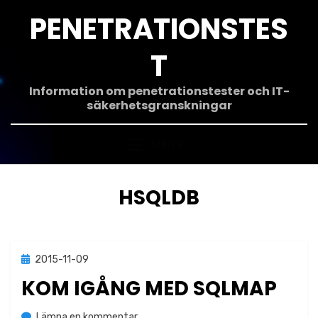
Hoppa
PENETRATIONSTES
till
innehåll
T
Information om penetrationstester och IT-
säkerhetsgranskningar
MENY
ETIKETT
:
HSQLDB
Publicerad
2015-11-09
Verktyg
den
KOM IGÅNG MED SQLMAP
på
av
Lämna en kommentar
Jonas Lejon