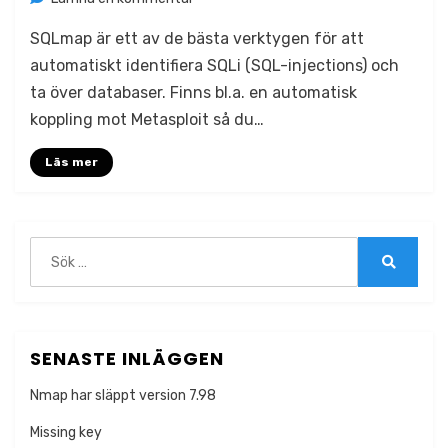
Kom
SQLmap är ett av de bästa verktygen för att
igång
med
automatiskt identifiera SQLi (SQL-injections) och
SQLmap
ta över databaser. Finns bl.a. en automatisk
koppling mot Metasploit så du…
Läs mer
Sök
efter:
Sök
SENASTE INLÄGGEN
Nmap har släppt version 7.98
Missing key