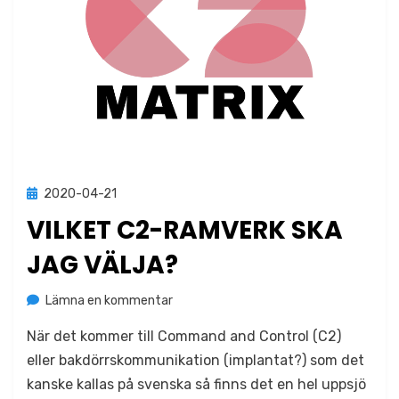
Publicerad
2020-04-21
Okategoriserade
den
VILKET C2-RAMVERK SKA
JAG VÄLJA?
på
av
Lämna en kommentar
Jonas Lejon
Vilket
När det kommer till Command and Control (C2)
C2-
ramverk
eller bakdörrskommunikation (implantat?) som det
ska
kanske kallas på svenska så finns det en hel uppsjö
jag