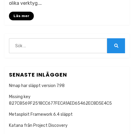
olika verktyg.…
välja?
Läs mer
Sök
efter:
Sök
SENASTE INLÄGGEN
Nmap har släppt version 7.98
Missing key
827C8569F2518CC677FECA1AED65462EC8D5E4C5
Metasploit Framework 6.4 släppt
Katana från Project Discovery