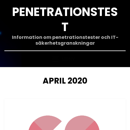
Hoppa
PENETRATIONSTES
till
innehåll
T
Information om penetrationstester och IT-
säkerhetsgranskningar
MENY
MÅNAD
:
APRIL 2020