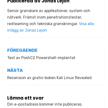
Publicerad av
Jonas Lejon
Senior granskare av applikationer, system och
nätverk. Främst inom penetrationstester,
redteaming och tekniska granskningar.
Visa alla
inlägg av Jonas Lejon
Inläggsnavigering
FÖREGÅENDE
Test av PoshC2 Powershell-implantat
NÄSTA
Recension av gratis-boken Kali Linux Revealed
Lämna ett svar
Din e-postadress kommer inte publiceras.