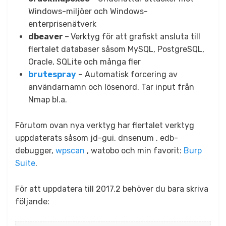
Windows-miljöer och Windows-
enterprisenätverk
dbeaver
–
Verktyg för att grafiskt ansluta till
flertalet databaser såsom MySQL, PostgreSQL,
Oracle, SQLite och många fler
brutespray
– Automatisk forcering av
användarnamn och lösenord. Tar input från
Nmap bl.a.
Förutom ovan nya verktyg har flertalet verktyg
uppdaterats såsom jd-gui, dnsenum , edb-
debugger,
wpscan
, watobo och min favorit:
Burp
Suite
.
För att uppdatera till 2017.2 behöver du bara skriva
följande: