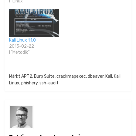
I ”Linux”
Kali Linux 1.1.0
2015-02-22
I ”Metodik”
Publicerat i
Märkt
APT2
Nyheter
,
Burp Suite
,
crackmapexec
,
dbeaver
,
Kali
,
Kali
Linux
,
phishery
,
ssh-audit