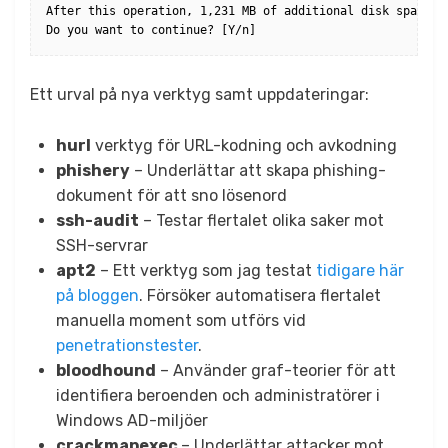
After this operation, 1,231 MB of additional disk space wi
Do you want to continue? [Y/n]
Ett urval på nya verktyg samt uppdateringar:
hurl
verktyg för URL-kodning och avkodning
phishery
– Underlättar att skapa phishing-
dokument för att sno lösenord
ssh-audit
– Testar flertalet olika saker mot
SSH-servrar
apt2
– Ett verktyg som jag testat
tidigare här
på bloggen
. Försöker automatisera flertalet
manuella moment som utförs vid
penetrationstester
.
bloodhound
– Använder graf-teorier för att
identifiera beroenden och administratörer i
Windows AD-miljöer
crackmapexec
– Underlättar attacker mot