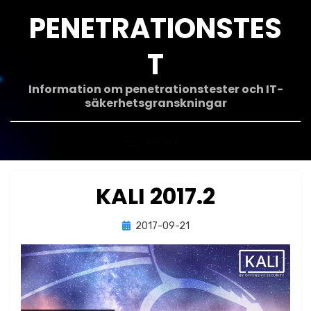
Hoppa
PENETRATIONSTES
till
innehåll
T
Information om penetrationstester och IT-
säkerhetsgranskningar
MENY
KALI 2017.2
Publicerad
av
2017-09-21
Jonas Lejon
den