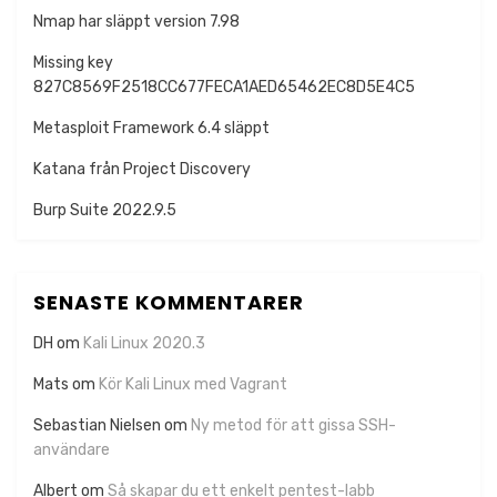
Nmap har släppt version 7.98
Missing key
827C8569F2518CC677FECA1AED65462EC8D5E4C5
Metasploit Framework 6.4 släppt
Katana från Project Discovery
Burp Suite 2022.9.5
SENASTE KOMMENTARER
DH
om
Kali Linux 2020.3
Mats
om
Kör Kali Linux med Vagrant
Sebastian Nielsen
om
Ny metod för att gissa SSH-
användare
Albert
om
Så skapar du ett enkelt pentest-labb