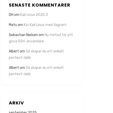
SENASTE KOMMENTARER
DH
om
Kali Linux 2020.3
Mats
om
Kör Kali Linux med Vagrant
Sebastian Nielsen
om
Ny metod för att
gissa SSH-användare
Albert
om
Så skapar du ett enkelt
pentest-labb
Albert
om
Så skapar du ett enkelt
pentest-labb
ARKIV
september 2025