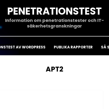
PENETRATIONSTEST
Information om penetrationstester och IT-
säkerhetsgranskningar
ONSTEST AV WORDPRESS
PUBLIKA RAPPORTER
SÅ 
ETIKETT
:
APT2