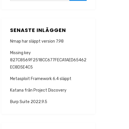
SENASTE INLÄGGEN
Nmap har släppt version 7.98
Missing key
827C8569F2518CC677FECA1AED65462
EC8D5E4C5
Metasploit Framework 6.4 släppt
Katana från Project Discovery
Burp Suite 2022.9.5