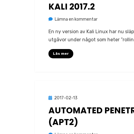
den
KALI 2017.2
på
av
Lämna en kommentar
Jonas Lejon
Kali
En ny version av Kali Linux har nu slä
2017.2
utgåvor under något som heter ”rollin
Läs mer
Publicerad
2017-02-13
Verktyg
den
AUTOMATED PENETR
(APT2)