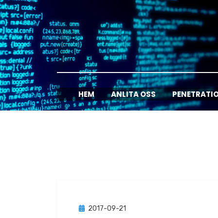
Hoppa
till
innehåll
HEM
ANLITA OSS
PENETRATI
Publicerad
2017-09-21
Nyheter