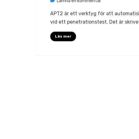
på
av
Lämna en kommentar
Jonas Lejon
Automated
APT2 är ett verktyg för att automati
Penetration
vid ett penetrationstest. Det är skriv
Testing
Toolkit
Läs mer
(APT2)