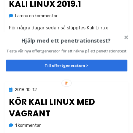
KALI LINUX 2019.1
på
av
Lämna en kommentar
Jonas Lejon
Kali
För några dagar sedan så släpptes Kali Linux
Linux
2019.1
version 2019.1. För att uppgradera till denna nya
Hjälp med ett penetrationstest?
version så behöver du bara köra: root@kali:~# apt
Testa vår nya offertgenerator för att räkna på ett penetrationstest
update…
Läs mer
Till offertgeneratorn >
Publicerad
2018-10-12
Verktyg
den
KÖR KALI LINUX MED
VAGRANT
till
av
1 kommentar
Jonas Lejon
Kör