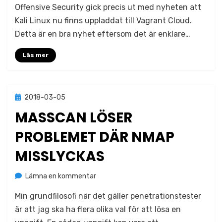
Offensive Security gick precis ut med nyheten att
Kali
Linux
Kali Linux nu finns uppladdat till Vagrant Cloud.
med
Detta är en bra nyhet eftersom det är enklare…
Vagrant
Läs mer
Publicerad
2018-03-05
Metodik
den
MASSCAN LÖSER
PROBLEMET DÄR NMAP
MISSLYCKAS
på
av
Lämna en kommentar
Jonas Lejon
Masscan
Min grundfilosofi när det gäller penetrationstester
löser
problemet
är att jag ska ha flera olika val för att lösa en
där