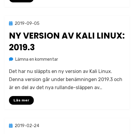
Publicerad
2019-09-05
Linux
den
NY VERSION AV KALI LINUX:
2019.3
på
av
Lämna en kommentar
Jonas Lejon
Ny
Det har nu släppts en ny version av Kali Linux.
version
av
Denna version går under benämningen 2019.3 och
Kali
är en del av det nya rullande-släppen av…
Linux:
2019.3
Läs mer
Publicerad
2019-02-24
Linux
den