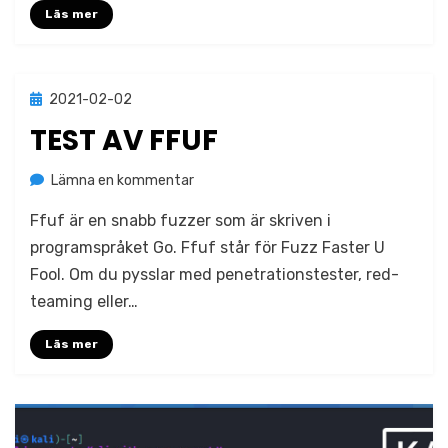
Läs mer
Publicerad
2021-02-02
Okategoriserade
den
TEST AV FFUF
på
av
Lämna en kommentar
Jonas Lejon
Test
Ffuf är en snabb fuzzer som är skriven i
av
ffuf
programspråket Go. Ffuf står för Fuzz Faster U
Fool. Om du pysslar med penetrationstester, red-
teaming eller…
Läs mer