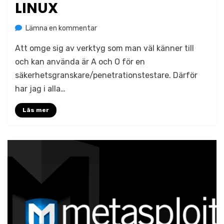
LINUX
på
av
Lämna en kommentar
Jonas Lejon
Så
Att omge sig av verktyg som man väl känner till
bygger
jag
och kan använda är A och O för en
en
säkerhetsgranskare/penetrationstestare. Därför
specialanpassad
har jag i alla…
Kali
Linux
Läs mer