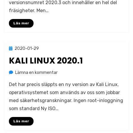
versionsnumret 2020.3 och innehåller en hel del
fräsigheter. Men…
Läs mer
Publicerad
2020-01-29
Okategoriserade
den
KALI LINUX 2020.1
på
av
Lämna en kommentar
Jonas Lejon
Kali
Det har precis släppts en ny version av Kali Linux,
Linux
2020.1
operativsystemet som används av oss som jobbar
med säkerhetsgranskningar. Ingen root-inloggning
som standard Ny ISO…
Läs mer