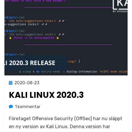
Publicerad
2020-08-23
Okategoriserade
den
KALI LINUX 2020.3
till
av
1 kommentar
Jonas Lejon
Kali
Företaget Offensive Security (OffSec) har nu släppt
Linux
2020.3
en ny version av Kali Linux. Denna version har