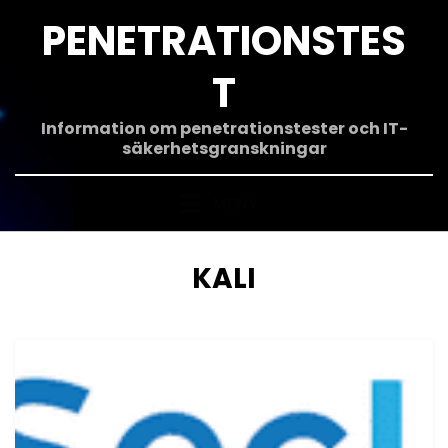
Hoppa
PENETRATIONSTES
till
innehåll
T
Information om penetrationstester och IT-
säkerhetsgranskningar
MENY
ETIKETT
:
KALI