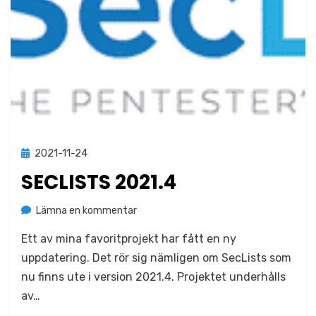
Publicerad
2021-11-24
Okategoriserade
den
SECLISTS 2021.4
på
av
Lämna en kommentar
Jonas Lejon
SecLists
Ett av mina favoritprojekt har fått en ny
2021.4
uppdatering. Det rör sig nämligen om SecLists som
nu finns ute i version 2021.4. Projektet underhålls
av…