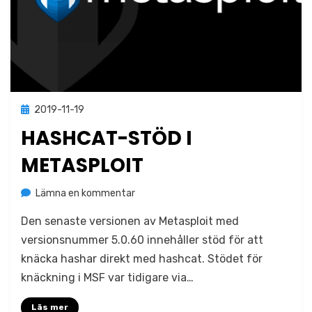
Publicerad
2019-11-19
Nyheter
den
HASHCAT-STÖD I
METASPLOIT
på
av
Lämna en kommentar
Jonas Lejon
Hashcat-
Den senaste versionen av Metasploit med
stöd
i
versionsnummer 5.0.60 innehåller stöd för att
Metasploit
knäcka hashar direkt med hashcat. Stödet för
knäckning i MSF var tidigare via…
Läs mer