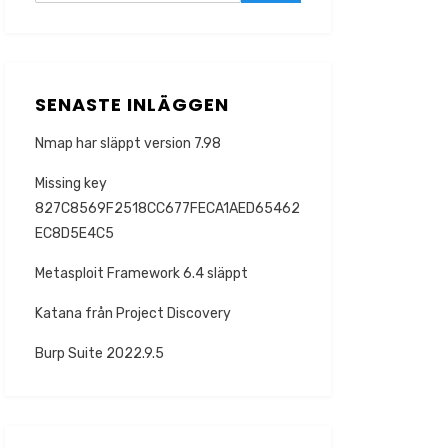
SENASTE INLÄGGEN
Nmap har släppt version 7.98
Missing key
827C8569F2518CC677FECA1AED65462
EC8D5E4C5
Metasploit Framework 6.4 släppt
Katana från Project Discovery
Burp Suite 2022.9.5