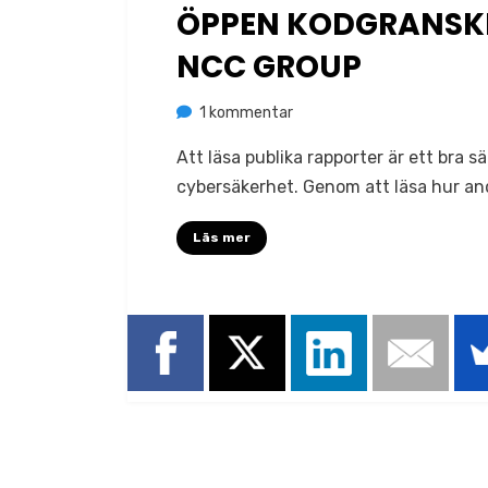
den
ÖPPEN KODGRANSKN
NCC GROUP
till
av
1 kommentar
Jonas Lejon
Öppen
Att läsa publika rapporter är ett bra s
kodgranskning
cybersäkerhet. Genom att läsa hur an
av
Ricochet
Läs mer
från
NCC
Group