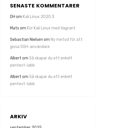
SENASTE KOMMENTARER
DH
om
Kali Linux 2020.3
Mats
om
Kör Kali Linux med Vagrant
Sebastian Nielsen
om
Ny metod för att
gissa SSH-användare
Albert
om
Så skapar du ett enkelt
pentest-labb
Albert
om
Så skapar du ett enkelt
pentest-labb
ARKIV
september 2025