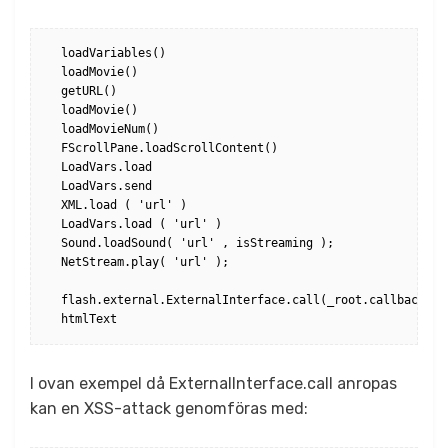
loadVariables()

loadMovie()

getURL()

loadMovie()

loadMovieNum()

FScrollPane.loadScrollContent()

LoadVars.load 

LoadVars.send 

XML.load ( 'url' )

LoadVars.load ( 'url' ) 

Sound.loadSound( 'url' , isStreaming ); 

NetStream.play( 'url' );

flash.external.ExternalInterface.call(_root.callback)

I ovan exempel då ExternalInterface.call anropas
kan en XSS-attack genomföras med: