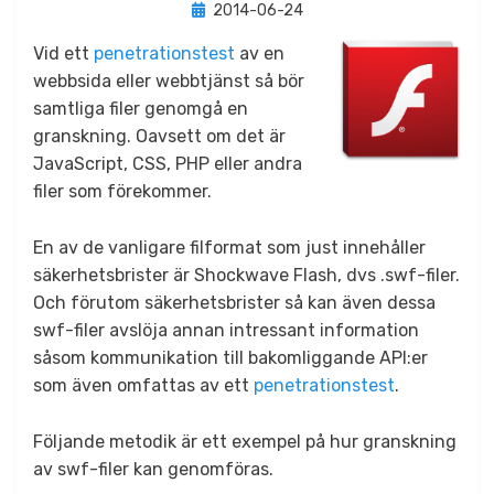
Publicerad
av
2014-06-24
Jonas Lejon
den
Vid ett
penetrationstest
av en
webbsida eller webbtjänst så bör
samtliga filer genomgå en
granskning. Oavsett om det är
JavaScript, CSS, PHP eller andra
filer som förekommer.
En av de vanligare filformat som just innehåller
säkerhetsbrister är Shockwave Flash, dvs .swf-filer.
Och förutom säkerhetsbrister så kan även dessa
swf-filer avslöja annan intressant information
såsom kommunikation till bakomliggande API:er
som även omfattas av ett
penetrationstest
.
Följande metodik är ett exempel på hur granskning
av swf-filer kan genomföras.