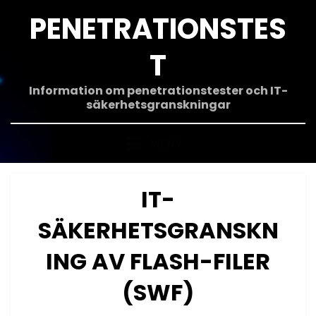
Hoppa
PENETRATIONSTES
till
innehåll
T
Information om penetrationstester och IT-
säkerhetsgranskningar
MENY
IT-
SÄKERHETSGRANSKN
ING AV FLASH-FILER
(SWF)