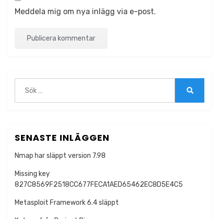
Meddela mig om nya inlägg via e-post.
Sök
efter:
Sök
SENASTE INLÄGGEN
Nmap har släppt version 7.98
Missing key
827C8569F2518CC677FECA1AED65462EC8D5E4C5
Metasploit Framework 6.4 släppt