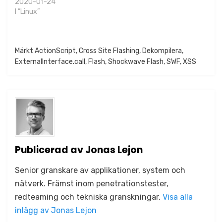
2020-01-24
I ”Linux”
Publicerat i
Märkt
ActionScript
Metodik
,
Cross Site Flashing
,
Dekompilera
,
ExternalInterface.call
,
Flash
,
Shockwave Flash
,
SWF
,
XSS
Publicerad av
Jonas Lejon
Senior granskare av applikationer, system och
nätverk. Främst inom penetrationstester,
redteaming och tekniska granskningar.
Visa alla
inlägg av Jonas Lejon