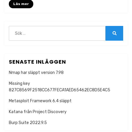
Läs mer
Sök
efter:
Sök
SENASTE INLÄGGEN
Nmap har släppt version 7.98
Missing key
827C8569F2518CC677FECA1AED65462EC8D5E4C5
Metasploit Framework 6.4 släppt
Katana från Project Discovery
Burp Suite 2022.9.5