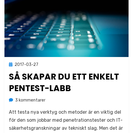
Publicerad
2017-03-27
Metodik
den
SÅ SKAPAR DU ETT ENKELT
PENTEST-LABB
till
av
3 kommentarer
Jonas Lejon
Så
Att testa nya verktyg och metoder är en viktig del
skapar
du
för den som jobbar med penetrationstester och IT-
ett
säkerhetsgranskningar av tekniskt slag. Men det är
enkelt