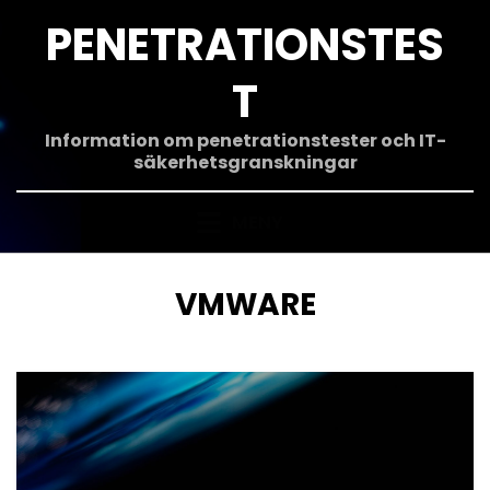
Hoppa
PENETRATIONSTES
till
innehåll
T
Information om penetrationstester och IT-
säkerhetsgranskningar
MENY
ETIKETT
:
VMWARE