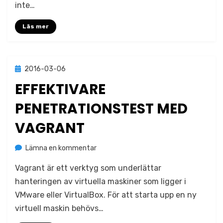
inte…
pentest-
labb
Läs mer
Publicerad
2016-03-06
Metodik
den
EFFEKTIVARE
PENETRATIONSTEST MED
VAGRANT
på
av
Lämna en kommentar
Jonas Lejon
Effektivare
Vagrant är ett verktyg som underlättar
penetrationstest
med
hanteringen av virtuella maskiner som ligger i
Vagrant
VMware eller VirtualBox. För att starta upp en ny
virtuell maskin behövs…