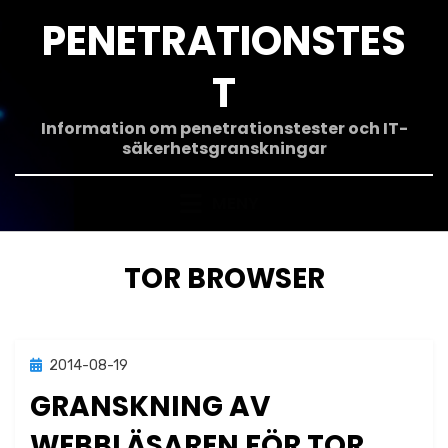
Hoppa
PENETRATIONSTES
till
innehåll
T
Information om penetrationstester och IT-
säkerhetsgranskningar
MENY
ETIKETT
:
TOR BROWSER
Publicerad
2014-08-19
Metodik
den
GRANSKNING AV
WEBBLÄSAREN FÖR TOR