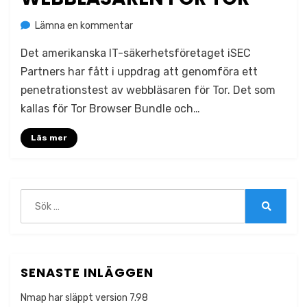
på
av
Lämna en kommentar
Jonas Lejon
Granskning
Det amerikanska IT-säkerhetsföretaget iSEC
av
webbläsaren
Partners har fått i uppdrag att genomföra ett
för
penetrationstest av webbläsaren för Tor. Det som
Tor
kallas för Tor Browser Bundle och…
Läs mer
Sök
efter:
Sök
SENASTE INLÄGGEN
Nmap har släppt version 7.98