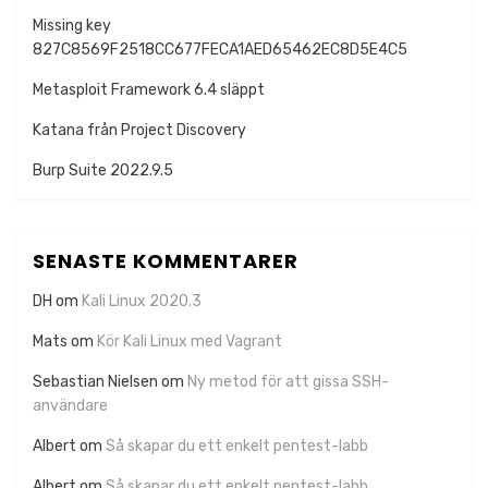
Missing key
827C8569F2518CC677FECA1AED65462EC8D5E4C5
Metasploit Framework 6.4 släppt
Katana från Project Discovery
Burp Suite 2022.9.5
SENASTE KOMMENTARER
DH
om
Kali Linux 2020.3
Mats
om
Kör Kali Linux med Vagrant
Sebastian Nielsen
om
Ny metod för att gissa SSH-
användare
Albert
om
Så skapar du ett enkelt pentest-labb
Albert
om
Så skapar du ett enkelt pentest-labb