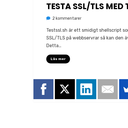
den
TESTA SSL/TLS MED 
till
av
2 kommentarer
Jonas Lejon
Testa
Testssl.sh är ett smidigt shellscript
SSL/TLS
SSL/TLS på webbservrar så kan den ä
med
Detta…
testssl.sh
Läs mer