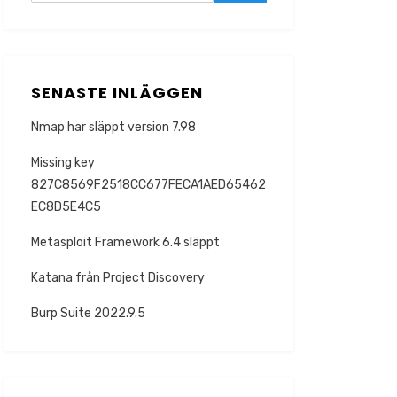
SENASTE INLÄGGEN
Nmap har släppt version 7.98
Missing key
827C8569F2518CC677FECA1AED65462
EC8D5E4C5
Metasploit Framework 6.4 släppt
Katana från Project Discovery
Burp Suite 2022.9.5