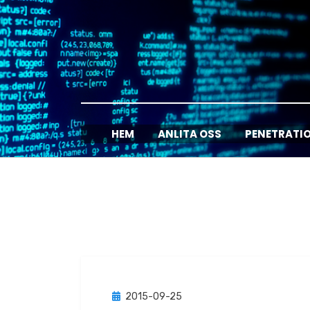
Hoppa
till
innehåll
HEM
ANLITA OSS
PENETRATI
Publicerad
2015-09-25
Verktyg