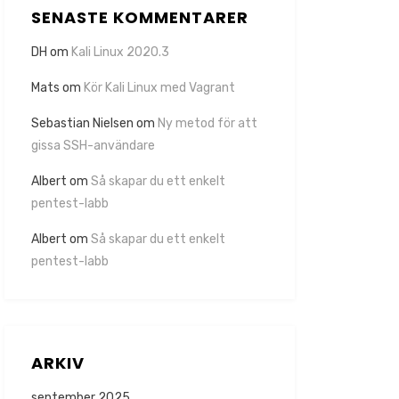
SENASTE KOMMENTARER
DH
om
Kali Linux 2020.3
Mats
om
Kör Kali Linux med Vagrant
Sebastian Nielsen
om
Ny metod för att
gissa SSH-användare
Albert
om
Så skapar du ett enkelt
pentest-labb
Albert
om
Så skapar du ett enkelt
pentest-labb
ARKIV
september 2025