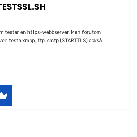
TESTSSL.SH
 som testar en https-webbserver. Men förutom
ven testa xmpp, ftp, smtp (STARTTLS) också.