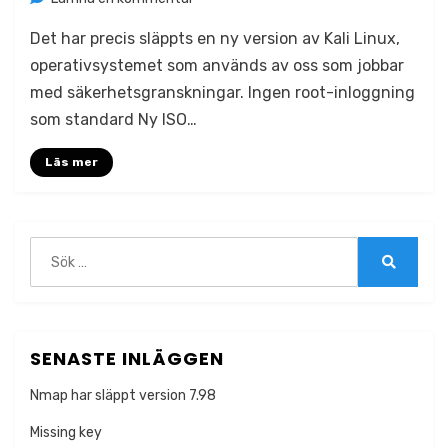
Kali
Det har precis släppts en ny version av Kali Linux,
Linux
2020.1
operativsystemet som används av oss som jobbar
med säkerhetsgranskningar. Ingen root-inloggning
som standard Ny ISO…
Läs mer
Sök
efter:
Sök
SENASTE INLÄGGEN
Nmap har släppt version 7.98
Missing key