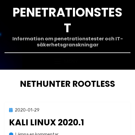
Hoppa
PENETRATIONSTES
till
innehåll
T
Information om penetrationstester och IT-
säkerhetsgranskningar
MENY
ETIKETT
:
NETHUNTER ROOTLESS
Publicerad
2020-01-29
Okategoriserade
den
KALI LINUX 2020.1
på
av
Lämna en kommentar
Jonas Lejon