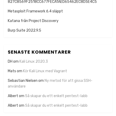
827C8569F2518CC677FECA1AED65462EC8D5E4C5
Metasploit Framework 6.4 släppt
Katana från Project Discovery
Burp Suite 2022.9.5
SENASTE KOMMENTARER
DH
om
Kali Linux 2020.3
Mats
om
Kör Kali Linux med Vagrant
Sebastian Nielsen
om
Ny metod för att gissa SSH-
användare
Albert
om
Så skapar du ett enkelt pentest-labb
Albert
om
Så skapar du ett enkelt pentest-labb