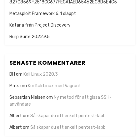
827C8569F2518CC677FECA1AED65462EC8D5E4C5
Metasploit Framework 6.4 släppt
Katana från Project Discovery
Burp Suite 2022.9.5
SENASTE KOMMENTARER
DH
om
Kali Linux 2020.3
Mats
om
Kör Kali Linux med Vagrant
Sebastian Nielsen
om
Ny metod för att gissa SSH-
användare
Albert
om
Så skapar du ett enkelt pentest-labb
Albert
om
Så skapar du ett enkelt pentest-labb