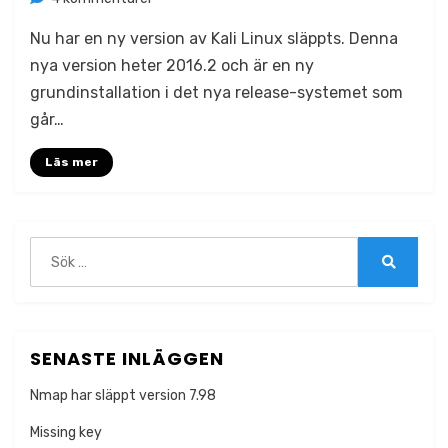
Kali
Nu har en ny version av Kali Linux släppts. Denna
Linux
2016.2
nya version heter 2016.2 och är en ny
grundinstallation i det nya release-systemet som
går…
Läs mer
Sök
efter:
Sök
SENASTE INLÄGGEN
Nmap har släppt version 7.98
Missing key