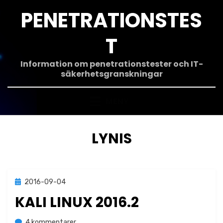
Hoppa
PENETRATIONSTES
till
innehåll
T
Information om penetrationstester och IT-
säkerhetsgranskningar
MENY
ETIKETT
:
LYNIS
Publicerad
2016-09-04
Linux
den
KALI LINUX 2016.2
till
av
4 kommentarer
Jonas Lejon