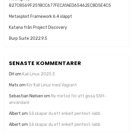
827C8569F2518CC677FECA1AED65462EC8D5E4C5
Metasploit Framework 6.4 släppt
Katana från Project Discovery
Burp Suite 2022.9.5
SENASTE KOMMENTARER
DH
om
Kali Linux 2020.3
Mats
om
Kör Kali Linux med Vagrant
Sebastian Nielsen
om
Ny metod för att gissa SSH-
användare
Albert
om
Så skapar du ett enkelt pentest-labb
Albert
om
Så skapar du ett enkelt pentest-labb