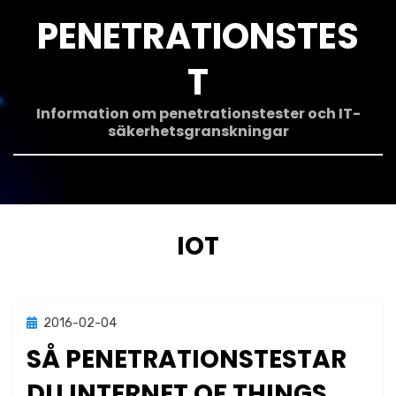
Hoppa
PENETRATIONSTES
till
innehåll
T
Information om penetrationstester och IT-
säkerhetsgranskningar
MENY
ETIKETT
:
IOT
Publicerad
2016-02-04
Metodik
den
SÅ PENETRATIONSTESTAR
DU INTERNET OF THINGS