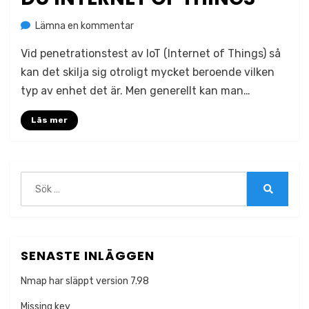
på
av
Lämna en kommentar
Jonas Lejon
Så
Vid penetrationstest av IoT (Internet of Things) så
penetrationstestar
du
kan det skilja sig otroligt mycket beroende vilken
Internet
typ av enhet det är. Men generellt kan man…
of
Things
Läs mer
Sök
efter:
Sök
SENASTE INLÄGGEN
Nmap har släppt version 7.98
Missing key