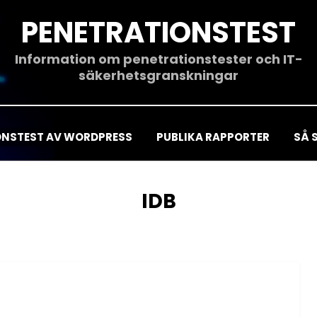
PENETRATIONSTEST
Information om penetrationstester och IT-
säkerhetsgranskningar
ONSTEST AV WORDPRESS
PUBLIKA RAPPORTER
SÅ 
ETIKETT
:
IDB