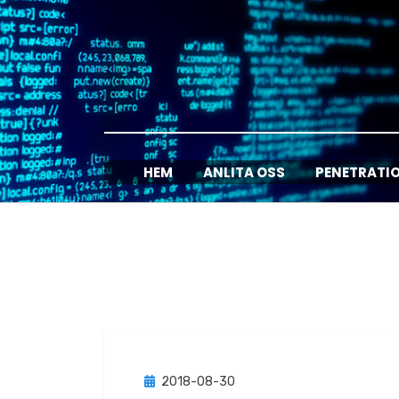
Hoppa
till
innehåll
HEM
ANLITA OSS
PENETRATI
Publicerad
2018-08-30
Nyheter