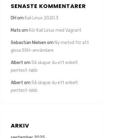
SENASTE KOMMENTARER
DH
om
Kali Linux 2020.3
Mats
om
Kör Kali Linux med Vagrant
Sebastian Nielsen
om
Ny metod för att
gissa SSH-användare
Albert
om
Så skapar du ett enkelt
pentest-labb
Albert
om
Så skapar du ett enkelt
pentest-labb
ARKIV
september 2025