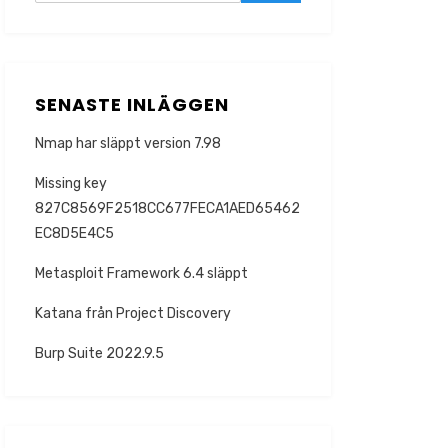
SENASTE INLÄGGEN
Nmap har släppt version 7.98
Missing key
827C8569F2518CC677FECA1AED65462
EC8D5E4C5
Metasploit Framework 6.4 släppt
Katana från Project Discovery
Burp Suite 2022.9.5