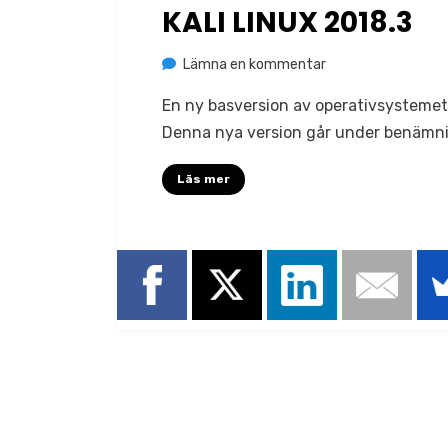
den
KALI LINUX 2018.3
på
av
Lämna en kommentar
Jonas Lejon
Kali
En ny basversion av operativsystemet K
Linux
Denna nya version går under benämni
2018.3
Läs mer