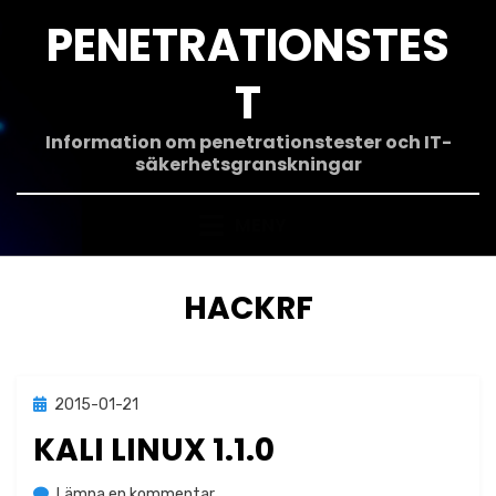
Hoppa
PENETRATIONSTES
till
innehåll
T
Information om penetrationstester och IT-
säkerhetsgranskningar
MENY
ETIKETT
:
HACKRF
Publicerad
2015-01-21
Metodik
den
KALI LINUX 1.1.0
på
av
Lämna en kommentar
Jonas Lejon