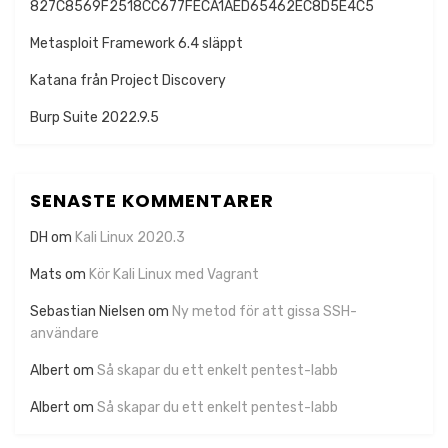
827C8569F2518CC677FECA1AED65462EC8D5E4C5
Metasploit Framework 6.4 släppt
Katana från Project Discovery
Burp Suite 2022.9.5
SENASTE KOMMENTARER
DH
om
Kali Linux 2020.3
Mats
om
Kör Kali Linux med Vagrant
Sebastian Nielsen
om
Ny metod för att gissa SSH-
användare
Albert
om
Så skapar du ett enkelt pentest-labb
Albert
om
Så skapar du ett enkelt pentest-labb