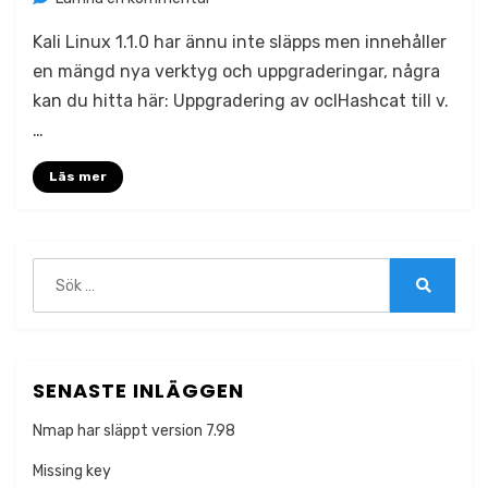
Kali
Kali Linux 1.1.0 har ännu inte släpps men innehåller
Linux
1.1.0
en mängd nya verktyg och uppgraderingar, några
kan du hitta här: Uppgradering av oclHashcat till v.
…
Läs mer
Sök
efter:
Sök
SENASTE INLÄGGEN
Nmap har släppt version 7.98
Missing key