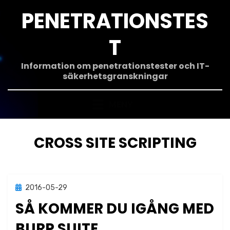
Hoppa
PENETRATIONSTES
till
innehåll
T
Information om penetrationstester och IT-
säkerhetsgranskningar
MENY
ETIKETT
:
CROSS SITE SCRIPTING
Publicerad
2016-05-29
Verktyg
den
SÅ KOMMER DU IGÅNG MED
BURP SUITE