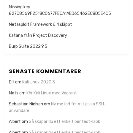
Missing key
827C8569F2518CC677FECA1AED65462EC8D5E4C5
Metasploit Framework 6.4 släppt
Katana från Project Discovery
Burp Suite 2022.9.5
SENASTE KOMMENTARER
DH
om
Kali Linux 2020.3
Mats
om
Kör Kali Linux med Vagrant
Sebastian Nielsen
om
Ny metod för att gissa SSH-
användare
Albert
om
Så skapar du ett enkelt pentest-labb
Albert
om
Så skapar du ett enkelt pentest-labb