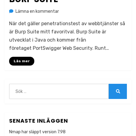
på
av
Lämna en kommentar
Jonas Lejon
Så
När det gäller penetrationstest av webbtjänster så
kommer
du
är Burp Suite mitt favoritval. Burp Suite är
igång
utvecklat i Java och kommer från
med
företaget PortSwigger Web Security. Runt…
Burp
Suite
Läs mer
Sök
efter:
Sök
SENASTE INLÄGGEN
Nmap har släppt version 7.98