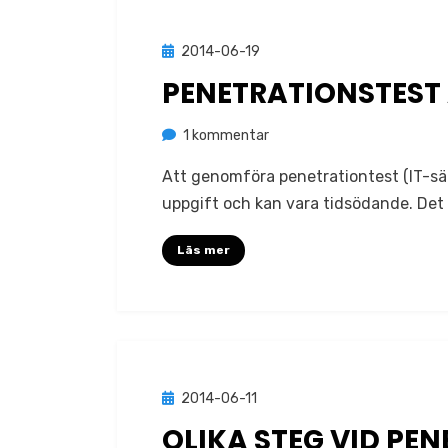
Publicerad
2014-06-19
Mobil
den
PENETRATIONSTEST
till
av
1 kommentar
Jonas Lejon
Penetrationstest
Att genomföra penetrationtest (IT-sä
av
uppgift och kan vara tidsödande. Det 
mobila
appar
Läs mer
Publicerad
2014-06-11
Metodik
den
OLIKA STEG VID PE