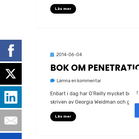
Läs mer
Publicerad
2014-06-04
böcker
den
BOK OM PENETRATI
på
av
Lämna en kommentar
Jonas Lejon
Bok
T
Enbart i dag har O’Reilly mycket bra r
om
skriven av Georgia Weidman och ges u
penetrationstest
Läs mer