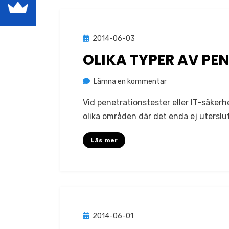
Publicerad
2014-06-03
Metodik
den
OLIKA TYPER AV PE
på
av
Lämna en kommentar
Jonas Lejon
Olika
Vid penetrationstester eller IT-säker
typer
olika områden där det enda ej uterslut
av
penetrationsteste
Läs mer
Publicerad
2014-06-01
Verktyg
den