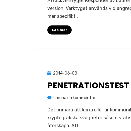
Attackverktyget Responder av Laurent 
ute
version. Verktyget används vid angre
i
mer specifikt…
ny
version:
Läs mer
2.0.9
Publicerad
2014-06-08
Mobil
den
PENETRATIONSTEST
på
av
Lämna en kommentar
Jonas Lejon
Penetrationstest
Det primära att kontroller är kommuni
av
kryptografiska svagheter såsom statisk
iPhone
återskapa. Att…
Appar