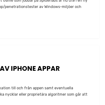
Gaffié som jobbar på Spiderlabs är nu ute i en ny
pp/penetrationstester av Windows-miljöer och
 AV IPHONE APPAR
kation till och från appen samt eventuella
a nycklar eller proprietära algoritmer som går att