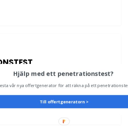
ONSTEST
Hjälp med ett penetrationstest?
esta vår nya offertgenerator för att räkna på ett penetrationste
ea på en bok om penetrationstester. Boken är
t av No Starch, kostar…
Till offertgeneratorn >