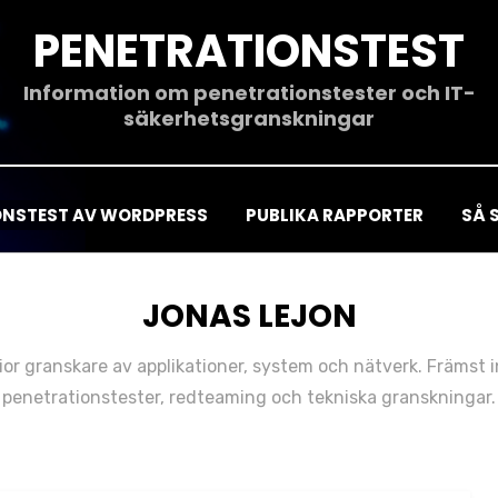
PENETRATIONSTEST
Information om penetrationstester och IT-
säkerhetsgranskningar
ONSTEST AV WORDPRESS
PUBLIKA RAPPORTER
SÅ 
FÖRFATTARE
:
JONAS LEJON
ior granskare av applikationer, system och nätverk. Främst 
penetrationstester, redteaming och tekniska granskningar.