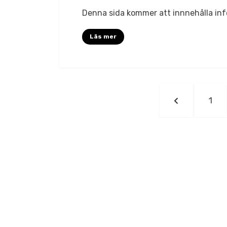
Om
Denna sida kommer att innnehålla inf
penetrationsteste
Läs mer
Sidnumrering
FÖREGÅEND
SIDA
1
för
SIDA
inlägg