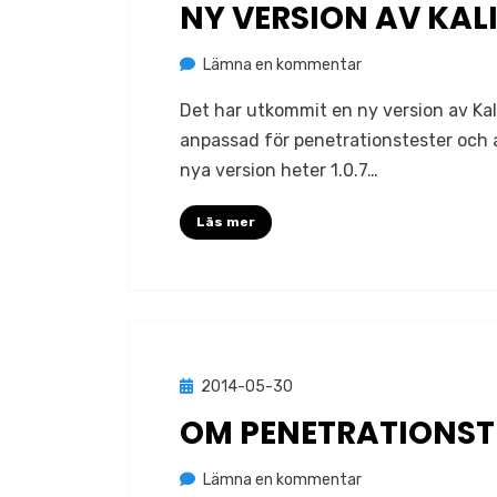
NY VERSION AV KALI
på
av
Lämna en kommentar
Jonas Lejon
Ny
Det har utkommit en ny version av Kali
version
anpassad för penetrationstester och 
av
nya version heter 1.0.7…
Kali
Linux
Läs mer
Publicerad
2014-05-30
Okategoriserade
den
OM PENETRATIONST
på
av
Lämna en kommentar
Jonas Lejon