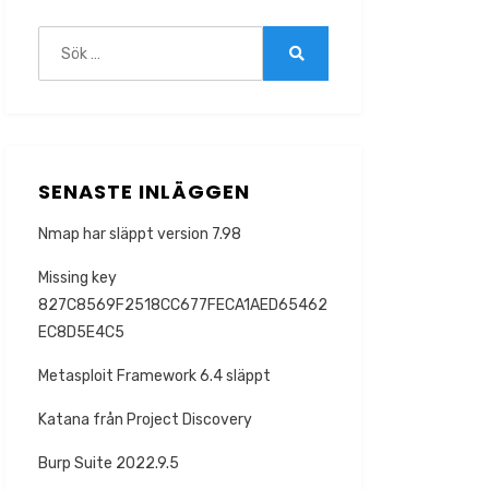
Sök
efter:
Sök
SENASTE INLÄGGEN
Nmap har släppt version 7.98
Missing key
827C8569F2518CC677FECA1AED65462
EC8D5E4C5
Metasploit Framework 6.4 släppt
Katana från Project Discovery
Burp Suite 2022.9.5