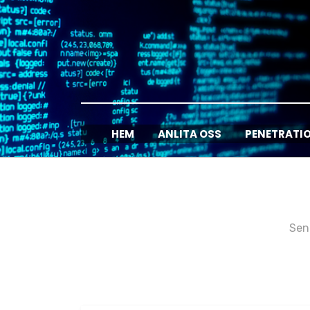
Hoppa
till
innehåll
HEM
ANLITA OSS
PENETRATI
Sen