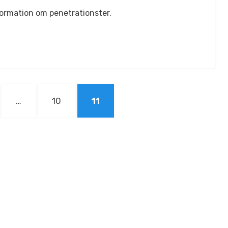
ormation om penetrationster.
r
E
SIDA
SIDA
…
10
11