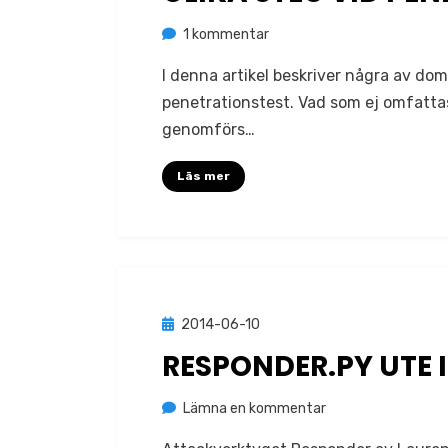
till
av
1 kommentar
Jonas Lejon
Olika
I denna artikel beskriver några av dom
steg
penetrationstest. Vad som ej omfattas
vid
genomförs…
penetrationstest
Läs mer
Publicerad
2014-06-10
Metodik
den
RESPONDER.PY UTE I
på
av
Lämna en kommentar
Jonas Lejon
Responder.py